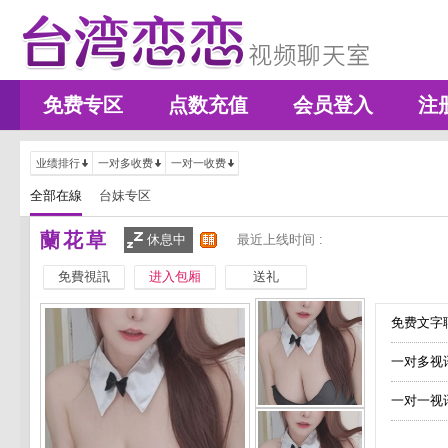
免费专区
点数充值
会员登入
注
业绩排行
一对多收费
一对一收费
全部在線
台妹专区
蘭花草
休息中
最近上线时间 :
免費視訊
进入包厢
送礼
免费文字聊
一对多视
一对一视